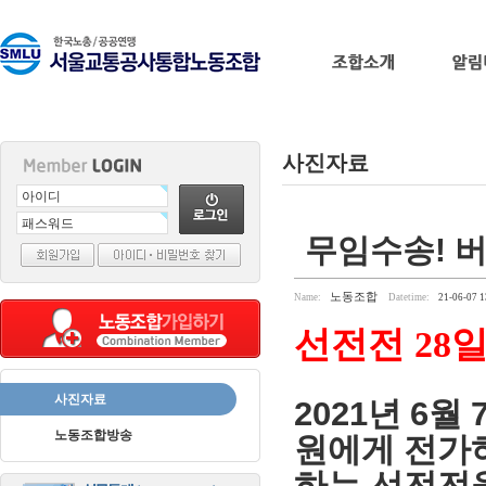
사진자료
출
무임수송! 버
장
마
사
노동조합
Name:
Datetime:
21-06-07 1
지
선전전
28
일
출
장
안
사진자료
2021
6
년
월
마
바
나
노동조합방송
원에게 전가
나
출