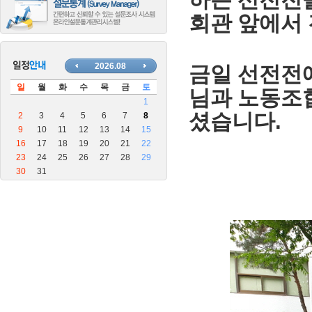
하는 선전전을
장
회관 앞에서
안
마
블
로
금일 선전전
그
님과 노동조
.
셨습니다