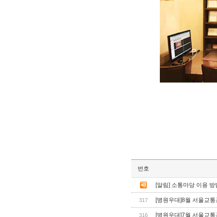
번호
[알림] 소통마당 이용 방
[병원우대]8월 서울교
317
[병원우대]7월 서울교
316