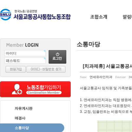
소통마당
출
[치과제휴] 서울교통공
장
마
연세유라인치과
Name:
Datetime:
24
사
지
서울교통공사 임직원 및 가족분들
출
장
1. 연세유라인치과는 직접 병원에
안
2. 연세유라인치과는 대표원장이 
자유게시판
마
바
3. 교정, 임플런트는 비용적으로
나
애경사
나
소통마당
출