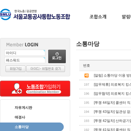
소통마당
출
번호
장
마
[알림] 소통마당 이용 방
사
[업무제휴] 의료복지 킹
197
지
출
[업무협약] 의료복지 킹
196
장
[투쟁 44일차] 콜센터 
195
안
자유게시판
마
바
[투쟁 43일차] 일관성 
194
나
애경사
[투쟁 42일차] 산하공
193
나
소통마당
출
[투쟁 41일차] 콜센터 직
192