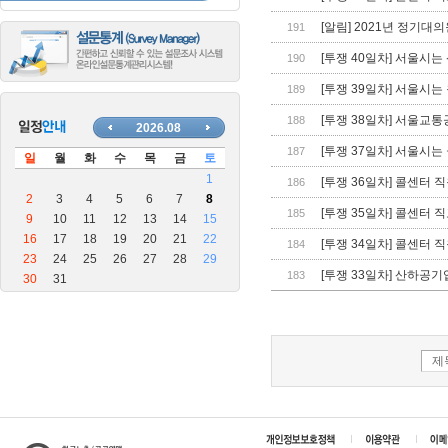
장
안
[알림] 2021년 정기
191
마
[투쟁 40일차] 서울시
190
블
로
[투쟁 39일차] 서울시
189
그
[투쟁 38일차] 서울교
188
[투쟁 37일차] 서울시
187
[투쟁 36일차] 콜센터
186
[투쟁 35일차] 콜센터
185
[투쟁 34일차] 콜센터
184
[투쟁 33일차] 산하공
183
제