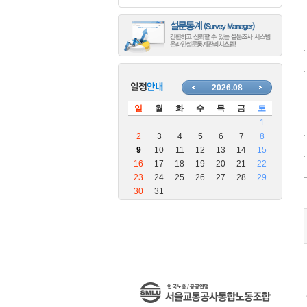
장
안
마
블
로
그