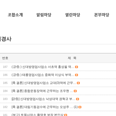
애경사
번호
제 목
( 訃告 ) 신대방영업사업소 서초역 홍성필 역…
187
( 訃告 ) 태릉영업사업소 중화역 이상식 부역…
186
[축 결혼] 신대방영업사업소 교대(3)역에 근무…
185
[축 결혼] 종합운동장역에 근무하는 조우현 …
184
바
[訃告] 신대방영업사업소 낙성대역 권혁규 부…
183
[축 결혼] 대림기동검수에 근무하는 오성주 …
(1)
182
(부고) 토목사업소 황영호 부장 본인상
181