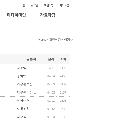
Home > 열린마당 >
애경사
글쓴이
날짜
조회
서초역
05-11
2499
중화역
04-24
2468
역무본부선…
04-03
2339
역무본부선…
04-03
2157
낙성대역 …
02-01
2293
노동조합
01-12
2238
지부장
01-03
2138