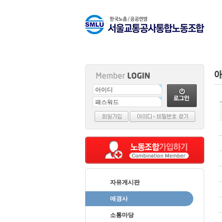
출
장
마
사
지
출
장
안
자유게시판
마
나
애경사
나
소통마당
출