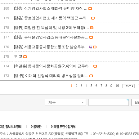
[訃告] 상계영업사업소 혜화역 유미양 차장 …
180
[訃告] 종로영업사업소 제기동역 백영근 부역…
179
[訃告] 퇴임한 전 뚝섬역 및 시청 2역 부역장(…
178
[訃告] 동대문영업사업소 동대문역사문화공…
177
[訃告] 서울교통공사통합노동조합 남승우부…
176
부 고
175
[축결혼] 동대문역사문화공원(2,4)역에 근무하…
174
[訃 告] 이대역 신형식 대리의 빙부상을 알려…
173
1
2
3
4
5
6
7
8
9
10
제목
an