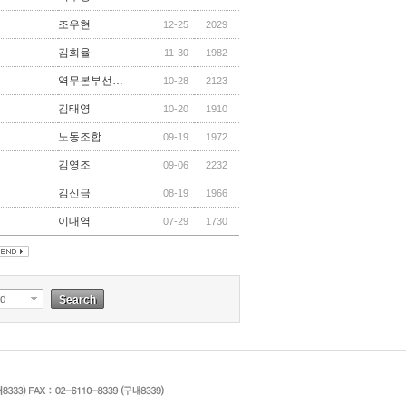
조우현
12-25
2029
김희율
11-30
1982
역무본부선…
10-28
2123
김태영
10-20
1910
노동조합
09-19
1972
김영조
09-06
2232
김신금
08-19
1966
이대역
07-29
1730
d