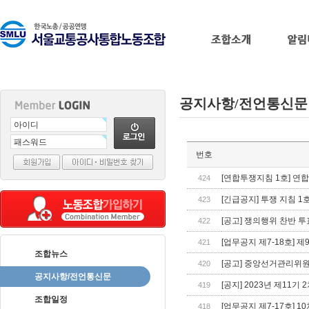
공지사항/전언통신문
출
번호
장
마
[연합투쟁지침 1호] 연
424
사
[긴급공지] 투쟁 지침 1
423
지
출
[공고] 쟁의행위 찬반 투
422
장
[업무공지 제7-18호] 
421
안
조합뉴스
마
바
[공고] 중앙선거관리위
420
나
공지사항/전언통신문
[공지] 2023년 제11
419
나
조합일정
출
[업무공지 제7-17호] 
418