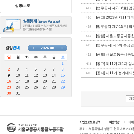
장
성명/보도
안
[업무공지 제7-16호] 
417
마
[공고] 2023년 제11
416
블
로
[업무공지 제7-15호] 
415
그
[알림] 서울교통공사통
414
[업무공지] 제6차 통상임
413
[공모] 서울교통공사통
412
[공고] 제11기 제1차 
411
[공지] 제11기 정기대
410
제