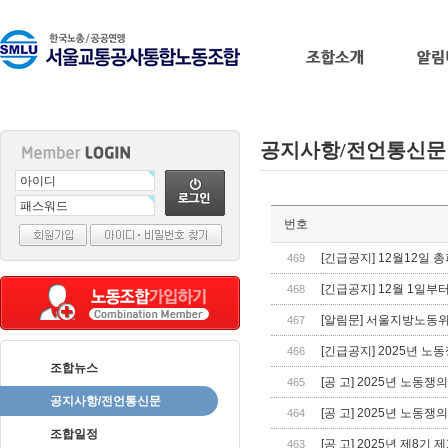
공지사항/전언통신문
출
번호
장
마
[긴급공지] 12월12일 
469
사
[긴급공지] 12월 1일부
468
지
출
[알림문] 서울지방노동
467
장
[긴급공지] 2025년 노
466
안
조합뉴스
마
바
[공 고] 2025년 노동
465
나
공지사항/전언통신문
[공 고] 2025년 노동
464
나
조합일정
출
[공 고] 2025년 제8
463