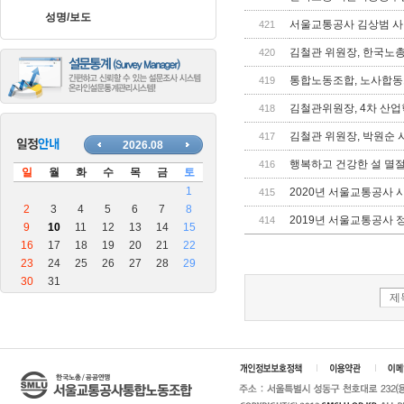
장
성명/보도
안
서울교통공사 김상범 사
421
마
김철관 위원장, 한국노
420
블
로
통합노동조합, 노사합동
419
그
김철관위원장, 4차 산
418
김철관 위원장, 박원순
417
행복하고 건강한 설 멸
416
2020년 서울교통공사 
415
2019년 서울교통공사
414
제