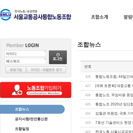
조합뉴스
출
번호
장
마
통합노동조합, 44일간
428
사
[국회 토론회] 대중교통
427
지
출
통합노조, 무임비용 중
426
장
통합노조 2020년 임단
425
안
조합뉴스
마
바
김철관 위원장, 국회 
424
나
공지사항/전언통신문
7호선 기술관리소 현장
423
나
조합일정
출
한국노총 서울시공공부
422